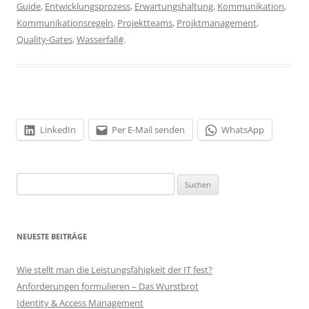
Guide
,
Entwicklungsprozess
,
Erwartungshaltung
,
Kommunikation
,
Kommunikationsregeln
,
Projektteams
,
Projktmanagement
,
Quality-Gates
,
Wasserfall#
.
LinkedIn
Per E-Mail senden
WhatsApp
Suchen
nach:
NEUESTE BEITRÄGE
Wie stellt man die Leistungsfähigkeit der IT fest?
Anforderungen formulieren – Das Wurstbrot
Identity & Access Management