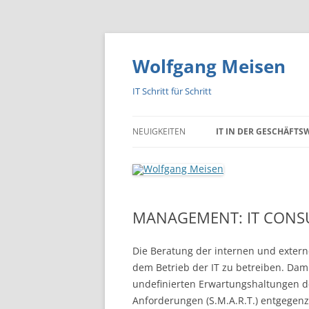
Zum
Inhalt
springen
Wolfgang Meisen
IT Schritt für Schritt
NEUIGKEITEN
IT IN DER GESCHÄFTS
ANFORDERUNGSMANAG
FLUCH ODER SEGEN?
WAS MACHT EINEN
MANAGEMENT: IT CONS
ERFOLGREICHEN PROJE
MANAGER AUS?
Die Beratung der internen und exter
dem Betrieb der IT zu betreiben. Dami
WIE RETTET MAN EIN P
undefinierten Erwartungshaltungen d
MANAGEMENT-LANDKA
Anforderungen (S.M.A.R.T.) entgegen