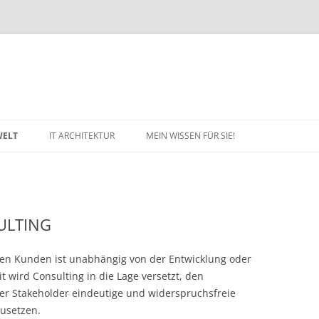
WELT
IT ARCHITEKTUR
MEIN WISSEN FÜR SIE!
EMENT –
ANFORDERUNGEN FORMULIEREN
IDENTITIY&ACCESS MANAGEMENT
IMPRESSUM
– DAS WURSTBROT
– IT’S A MUST
DATENSCHUTZERKLÄRUNG
ANMELDEVERFAHREN AUS DER
PASSWORD HASH
ULTING
KT-
MICROSOFT WELT
SYNCHRONISIERUNG (PHS)
nen Kunden ist unabhängig von der Entwicklung oder
PASS THROUGH
t wird Consulting in die Lage versetzt, den
ROJEKT
AUTHENTIFIZIERUNG (PTA)
er Stakeholder eindeutige und widerspruchsfreie
RTE
GRUNDLAGEN FÜR EINE SICHERE
FEDERATED AUTHENTICATION
zusetzen.