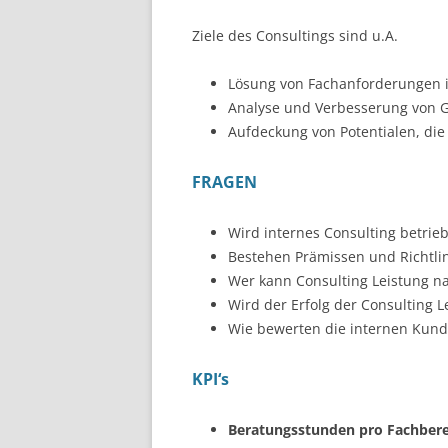
WAS IST SCHWACHSTEL
Ziele des Consultings sind u.A.
MANAGEMENT?
Lösung von Fachanforderungen
UNTERNEHMENS-IDENTI
Analyse und Verbesserung von G
LEITLINIEN FÜR DIE SIC
Aufdeckung von Potentialen, die 
WAS IST ITSM?
FRAGEN
WIE STELLT MAN DIE
LEISTUNGSFÄHIGKEIT D
Wird internes Consulting betrie
FEST?
Bestehen Prämissen und Richtlin
Wer kann Consulting Leistung n
Wird der Erfolg der Consulting 
Wie bewerten die internen Kund
KPI‘s
Beratungsstunden pro Fachbere