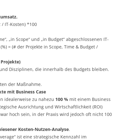
tumsatz.
/ IT-Kosten) *100
me“, „in Scope“ und „in Budget“ abgeschlossenen IT-
(%) = (# der Projekte in Scope, Time & Budget /
Projekte)
 und Disziplinen, die innerhalb des Budgets bleiben.
osten der Maßnahme.
ekte mit Business Case
ten idealerweise zu nahezu
100 %
mit einem Business
tegische Ausrichtung und Wirtschaftlichkeit (ROI)
zwar hoch sein, in der Praxis wird jedoch oft nicht 100
wiesener Kosten-Nutzen-Analyse
.
overage“ ist eine strategische Kennzahl im