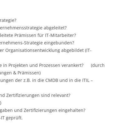
IT-ORGANISATION
LEN-
SEAMLESS SINGLE SIGN ON FÜR
GRUNDZÜGE EINER SICHEREN IT-
PHS UND PTA
rategie?
INFRASTRUKTUR
TÄTEN:
nternehmensstrategie abgeleitet?
HERHEIT
MANAGEMENT- LANDKARTE TEIL1:
leitete Prämissen für IT-Mitarbeiter?
ORGANISATORISCHE METHODEN
nternehmens-Strategie eingebunden?
r Organisationsentwicklung abgebildet (IT-
MANAGEMENT- LANDKARTE TEIL2:
ZUKUNFTSFÄHIGKEIT DER IT-
TECHNISCHE METHODEN
le in Projekten und Prozessen verankert? (durch
ER IT
ORGANISATION – EINFÜHRUNG
ungen & Prämissen)
MANAGEMENT – LANDKARTE
ungen der z.B. in die CMDB und in die ITIL –
ZUKUNFTSFÄHIGKEIT DER IT-
TEIL3: BIG PICTURE
ORGANISATION- AUDITPROZESS
d Zertifizierungen sind relevant?
ZUKUNFTSFÄHIGKEIT DER IT-
MANAGEMENT: IT GOVERNANC
)
ORGANISATION- AUDITINHALTE
gaben und Zertifizierungen eingehalten?
MANAGEMENT: IT CONSULTING
IT geprüft.
INFRASTRUKTUR-ARCHITEKTUR:
GRUNDLAGEN