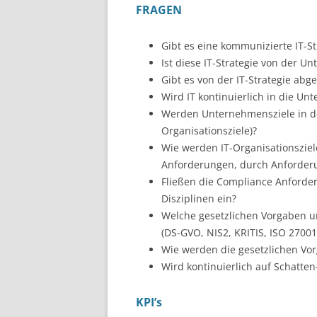
FRAGEN
WAS IST SCHWACHSTEL
MANAGEMENT?
Gibt es eine kommunizierte IT-St
UNTERNEHMENS-IDENTI
Ist diese IT-Strategie von der U
LEITLINIEN FÜR DIE SIC
Gibt es von der IT-Strategie abge
Wird IT kontinuierlich in die U
WAS IST ITSM?
Werden Unternehmensziele in de
Organisationsziele)?
WIE STELLT MAN DIE
Wie werden IT-Organisationszie
LEISTUNGSFÄHIGKEIT D
Anforderungen, durch Anforder
FEST?
Fließen die Compliance Anforder
Disziplinen ein?
Welche gesetzlichen Vorgaben un
(DS-GVO, NIS2, KRITIS, ISO 27001
Wie werden die gesetzlichen Vor
Wird kontinuierlich auf Schatten-
KPI’s