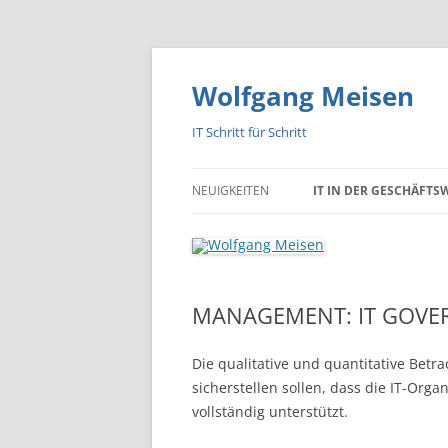
Zum
Inhalt
springen
Wolfgang Meisen
IT Schritt für Schritt
NEUIGKEITEN
IT IN DER GESCHÄFTS
ANFORDERUNGSMANAG
FLUCH ODER SEGEN?
WAS MACHT EINEN
MANAGEMENT: IT GOVE
ERFOLGREICHEN PROJE
MANAGER AUS?
Die qualitative und quantitative Betr
sicherstellen sollen, dass die IT-Org
WIE RETTET MAN EIN P
vollständig unterstützt.
MANAGEMENT-LANDKA