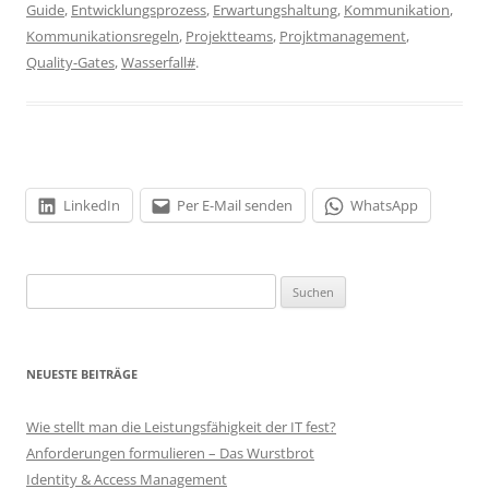
Guide
,
Entwicklungsprozess
,
Erwartungshaltung
,
Kommunikation
,
Kommunikationsregeln
,
Projektteams
,
Projktmanagement
,
Quality-Gates
,
Wasserfall#
.
LinkedIn
Per E-Mail senden
WhatsApp
Suchen
nach:
NEUESTE BEITRÄGE
Wie stellt man die Leistungsfähigkeit der IT fest?
Anforderungen formulieren – Das Wurstbrot
Identity & Access Management