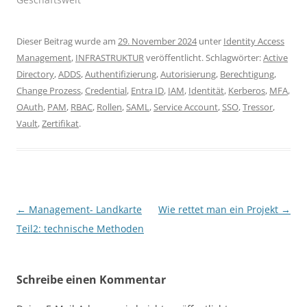
Dieser Beitrag wurde am
29. November 2024
unter
Identity Access
Management
,
INFRASTRUKTUR
veröffentlicht. Schlagwörter:
Active
Directory
,
ADDS
,
Authentifizierung
,
Autorisierung
,
Berechtigung
,
Change Prozess
,
Credential
,
Entra ID
,
IAM
,
Identität
,
Kerberos
,
MFA
,
OAuth
,
PAM
,
RBAC
,
Rollen
,
SAML
,
Service Account
,
SSO
,
Tressor
,
Vault
,
Zertifikat
.
Beitragsnavigation
←
Management- Landkarte
Wie rettet man ein Projekt
→
Teil2: technische Methoden
Schreibe einen Kommentar