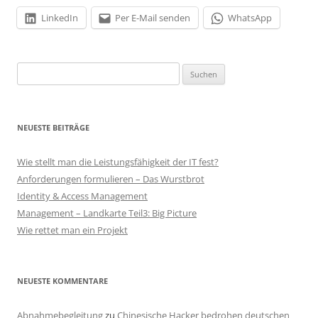
LinkedIn
Per E-Mail senden
WhatsApp
Suchen
nach:
NEUESTE BEITRÄGE
Wie stellt man die Leistungsfähigkeit der IT fest?
Anforderungen formulieren – Das Wurstbrot
Identity & Access Management
Management – Landkarte Teil3: Big Picture
Wie rettet man ein Projekt
NEUESTE KOMMENTARE
Abnahmebegleitung
zu
Chinesische Hacker bedrohen deutschen