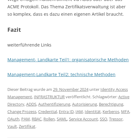
ACME Protokoll. Das Thema Zertifikatsverwaltung ist aber
so komplex, dass es dazu einen eigenen Artikel braucht.
Fazit
weiterführende Links
Management- Landkarte Teil1: organisatorische Methoden
Management-Landkarte Teil2: technische Methoden
Dieser Beitrag wurde am
29. November 2024
unter
Identity Access
Management
,
INFRASTRUKTUR
veröffentlicht. Schlagwörter:
Active
Directory
,
ADDS
,
Authentifizierung
,
Autorisierung
,
Berechtigung
,
Change Prozess
,
Credential
,
Entra ID
,
IAM
,
Identität
,
Kerberos
,
MFA
,
OAuth
,
PAM
,
RBAC
,
Rollen
,
SAML
,
Service Account
,
SSO
,
Tressor
,
Vault
,
Zertifikat
.