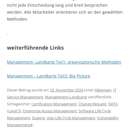
nicht jede Entscheidung lang und breit besprochen
werden. Alle Mitarbeiter orientieren sich an den gewählten
Methoden.
.
weiterführende Links
Management- Landkarte Teil1: organisatorische Methoden
Management – Landkarte Teil3: Big Picture
Dieser Beitrag wurde am
22. November 2024
unter
Allgemein
,
IT
Service Management
,
Management-Landkarte
veröffentlicht.
Schlagwörter:
Certification Management
,
Change Request
,
DATA
(Level 5)
,
Enterprise Access Management
,
Software Life Cycle
Management
,
Staging
,
User Life Cycle Management
,
Vulnerability
Management#
.